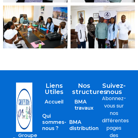
Liens
Nos
Suivez-
Utiles
structures
nous
Abonnez-
Accueil
BMA
vous sur
travaux
nos
Qui
différentes
sommes-
BMA
pages
nous ?
distribution
Groupe
des