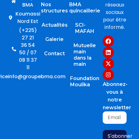
BMA
réseaux
Nos
BMA
structures
quincaillerie
sociaux
Koumassi
pour être
Nord Est
Actualités
SCI-
informé.
(+225)
MAFAH
27 21
Galerie
36 54
Mutuelle
main
50 / 07
Contact
dans la
08 11 37
main
11
viceinfo@groupebma.com
Foundation
Abonnez-
Moulika
vous à
notre
newsletter
S'abonner