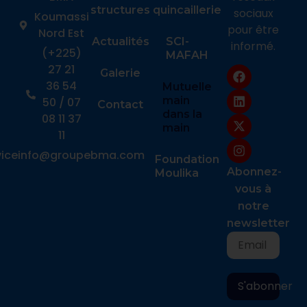
structures
quincaillerie
sociaux
Koumassi
pour être
Nord Est
Actualités
SCI-
informé.
(+225)
MAFAH
27 21
Galerie
36 54
Mutuelle
main
50 / 07
Contact
dans la
08 11 37
main
11
viceinfo@groupebma.com
Foundation
Abonnez-
Moulika
vous à
notre
newsletter
S'abonner