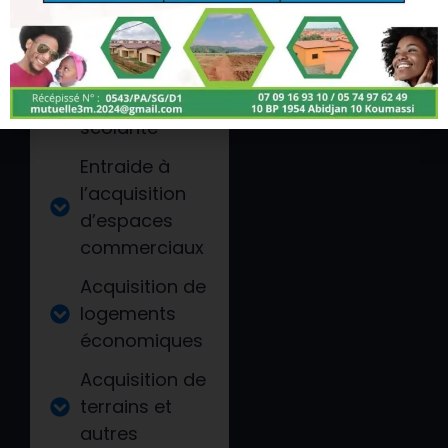
activités
génératrices
de revenus
Entraide à la
scolarité
Entraide à
l’acquisition
d’espaces
commerciaux
Acquisition de
logements
économiques
Acquisition de
terrains et
autres