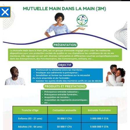
Sensibiliser et
former les
membres sur
la nécessité
du vivre
ensemble et
de l’entraide
Assister les
ayants droits
des membres
actifs en cas
de décès
Produits et prestations