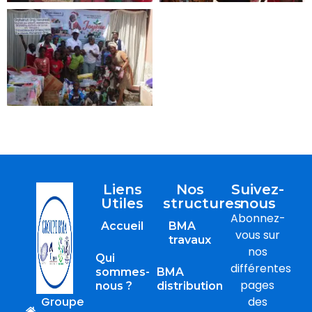
Liens
Nos
Suivez-
Utiles
structures
nous
Abonnez-
Accueil
BMA
vous sur
travaux
nos
Qui
différentes
sommes-
BMA
pages
nous ?
distribution
Groupe
des