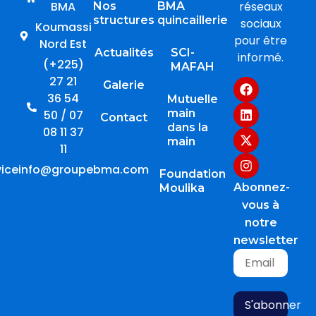
BMA
réseaux
Nos
BMA
structures
quincaillerie
sociaux
Koumassi
pour être
Nord Est
Actualités
SCI-
informé.
(+225)
MAFAH
27 21
Galerie
36 54
Mutuelle
main
50 / 07
Contact
dans la
08 11 37
main
11
viceinfo@groupebma.com
Foundation
Abonnez-
Moulika
vous à
notre
newsletter
S'abonner